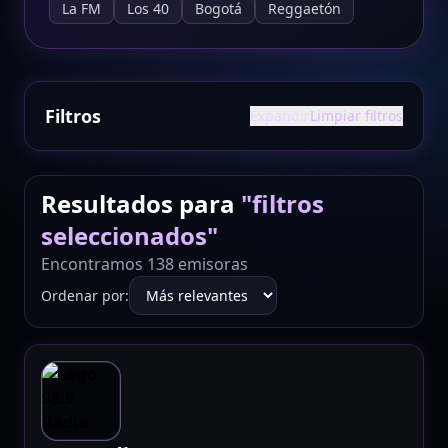
La FM
Los 40
Bogotá
Reggaetón
Filtros
Expandir
Limpiar filtros
Resultados para
"
filtros
seleccionados
"
Encontramos 138 emisoras
Ordenar por: