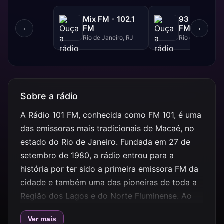
Mix FM - 102.1
93 FM - 93.
FM
FM
‹
›
Rio de Janeiro, RJ
Rio de Janeiro, 
Sobre a rádio
A Rádio 101 FM, conhecida como FM 101, é uma
das emissoras mais tradicionais de Macaé, no
estado do Rio de Janeiro. Fundada em 27 de
setembro de 1980, a rádio entrou para a
história por ter sido a primeira emissora FM da
cidade e também uma das pioneiras de toda a
Região dos Lagos e do Norte Fluminense. Ao
longo de décadas no ar, a emissora construiu
Ver mais
uma relação forte com os ouvintes locais,