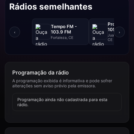
Rádios semelhantes
Progresso F
Tempo FM -
105.1 FM
103.9 FM
‹
›
Juazeiro Do Nor
Fortaleza, CE
CE
Programação da rádio
A programação exibida é informativa e pode sofrer
alterações sem aviso prévio pela emissora.
Programação ainda não cadastrada para esta
rádio.