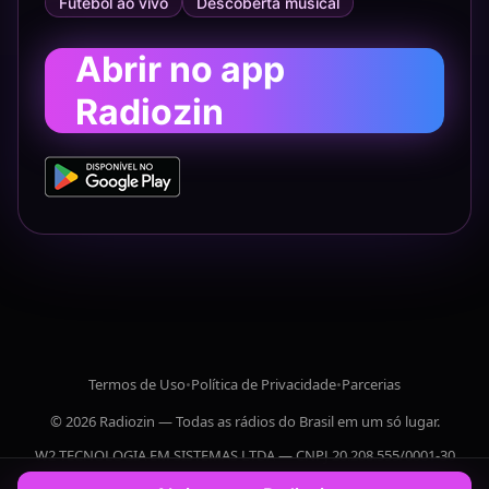
Futebol ao vivo
Descoberta musical
Abrir no app
Radiozin
Termos de Uso
•
Política de Privacidade
•
Parcerias
© 2026 Radiozin — Todas as rádios do Brasil em um só lugar.
W2 TECNOLOGIA EM SISTEMAS LTDA — CNPJ 20.208.555/0001-30