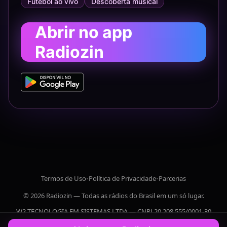
Futebol ao vivo
Descoberta musical
Abrir no app
Radiozin
Termos de Uso
•
Política de Privacidade
•
Parcerias
© 2026 Radiozin — Todas as rádios do Brasil em um só lugar.
W2 TECNOLOGIA EM SISTEMAS LTDA — CNPJ 20.208.555/0001-30