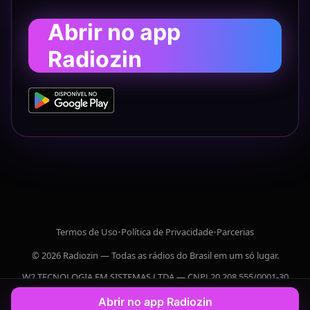
Abrir no app
Radiozin
Termos de Uso
•
Política de Privacidade
•
Parcerias
© 2026 Radiozin — Todas as rádios do Brasil em um só lugar.
W2 TECNOLOGIA EM SISTEMAS LTDA — CNPJ 20.208.555/0001-30
Abrir no app Radiozin