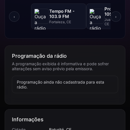
Progresso F
Tempo FM -
105.1 FM
103.9 FM
‹
›
Juazeiro Do Nor
Fortaleza, CE
CE
Programação da rádio
A programação exibida é informativa e pode sofrer
alterações sem aviso prévio pela emissora.
Programação ainda não cadastrada para esta
rádio.
Informações
Cidade
Baturité, CE