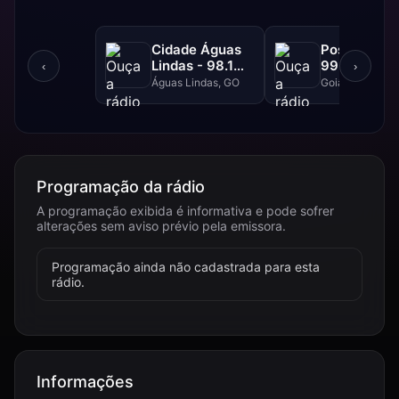
Cidade Águas
Positiva FM
Lindas - 98.1
99.1 FM
‹
›
FM
Águas Lindas, GO
Goiânia, GO
Programação da rádio
A programação exibida é informativa e pode sofrer
alterações sem aviso prévio pela emissora.
Programação ainda não cadastrada para esta
rádio.
Informações