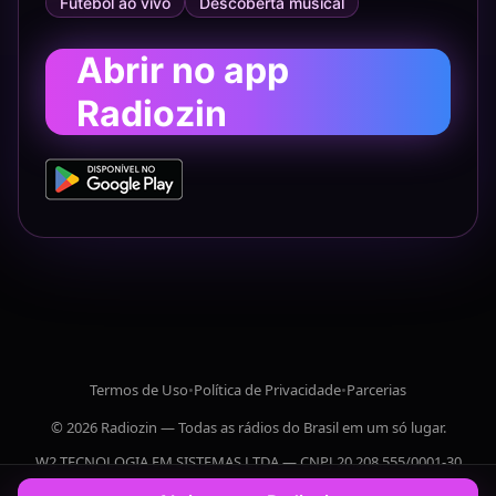
Futebol ao vivo
Descoberta musical
Abrir no app
Radiozin
Termos de Uso
•
Política de Privacidade
•
Parcerias
© 2026 Radiozin — Todas as rádios do Brasil em um só lugar.
W2 TECNOLOGIA EM SISTEMAS LTDA — CNPJ 20.208.555/0001-30