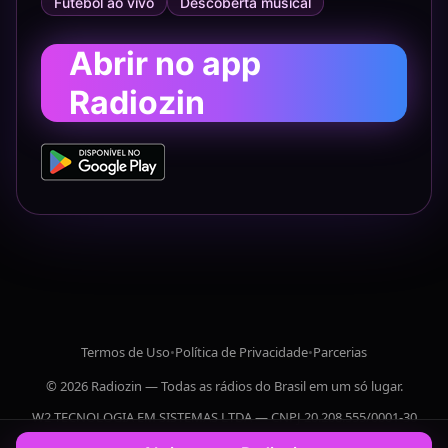
Futebol ao vivo
Descoberta musical
Abrir no app
Radiozin
Termos de Uso
•
Política de Privacidade
•
Parcerias
© 2026 Radiozin — Todas as rádios do Brasil em um só lugar.
W2 TECNOLOGIA EM SISTEMAS LTDA — CNPJ 20.208.555/0001-30