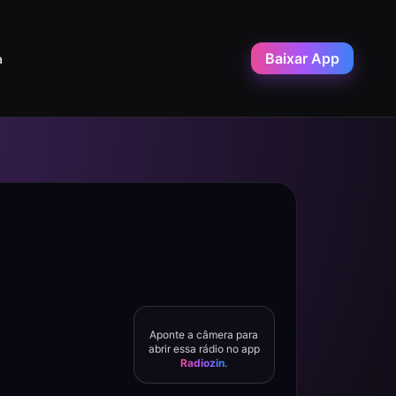
Baixar App
a
Aponte a câmera para
abrir essa rádio no app
Radiozin
.