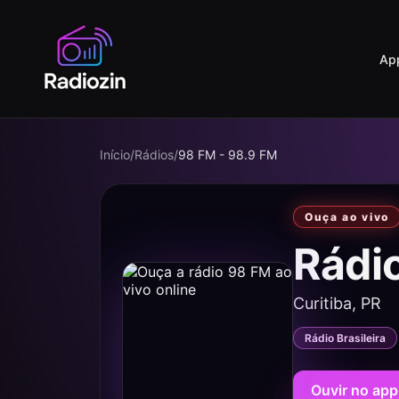
Ap
Início
/
Rádios
/
98 FM - 98.9 FM
Ouça ao vivo
Rádi
Curitiba, PR
Rádio Brasileira
Ouvir no app