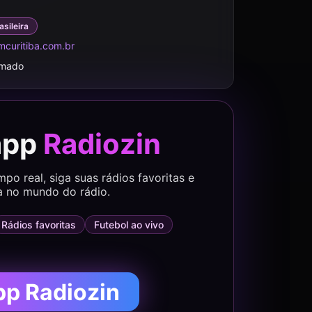
asileira
curitiba.com.br
rmado
app
Radiozin
o real, siga suas rádios favoritas e
a no mundo do rádio.
Rádios favoritas
Futebol ao vivo
pp Radiozin