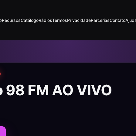
p
Recursos
Catálogo
Rádios
Termos
Privacidade
Parcerias
Contato
Ajud
o 98 FM AO VIVO