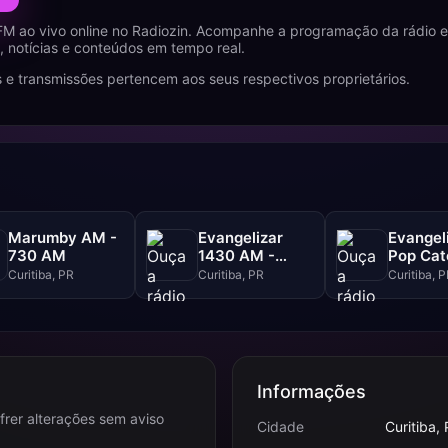
M ao vivo online no Radiozin. Acompanhe a programação da rádio e
 notícias e conteúdos em tempo real.
 e transmissões pertencem aos seus respectivos proprietários.
Marumby AM -
Evangelizar
Evangel
730 AM
1430 AM -
Pop Cató
1430 AM
99.5 FM
Curitiba, PR
Curitiba, PR
Curitiba, 
Informações
frer alterações sem aviso
Cidade
Curitiba,