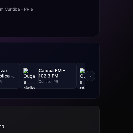
m Curitiba - PR e
izar
Caioba FM -
Ouro Verde -
lica -
102.3 FM
105.5 FM
›
PR
Curitiba, PR
Curitiba, PR
 PR