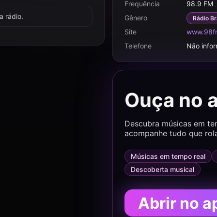
Frequência
98.9 FM
 rádio.
Gênero
Rádio Br
Site
www.98fm
Telefone
Não info
Ouça no 
Descubra músicas em temp
acompanhe tudo que rol
Músicas em tempo real
Descoberta musical
Abrir no a