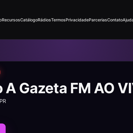
p
Recursos
Catálogo
Rádios
Termos
Privacidade
Parcerias
Contato
Ajud
o A Gazeta FM AO V
 PR