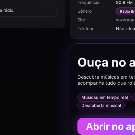
Frequência
90.9 FM
 rádio.
Gênero
Rádio Br
Site
www.aga
Telefone
Não info
Ouça no 
Descubra músicas em temp
acompanhe tudo que rol
Músicas em tempo real
Descoberta musical
Abrir no a