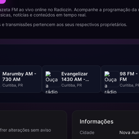
azeta FM ao vivo online no Radiozin. Acompanhe a programação da 
icas, notícias e conteúdos em tempo real.
 e transmissões pertencem aos seus respectivos proprietários.
Marumby AM -
Evangelizar
98 FM -
730 AM
1430 AM -
FM
1430 AM
Curitiba, PR
Curitiba, PR
Curitiba, P
Informações
frer alterações sem aviso
Cidade
Nova Aur