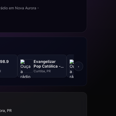
rádio em Nova Aurora -
 98.9
Evangelizar
Caioba FM -
Pop Católica -
102.3 FM
›
99.5 FM
R
Curitiba, PR
Curitiba, PR
ora, PR