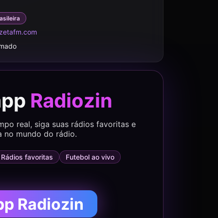
asileira
zetafm.com
rmado
app
Radiozin
o real, siga suas rádios favoritas e
a no mundo do rádio.
Rádios favoritas
Futebol ao vivo
pp Radiozin