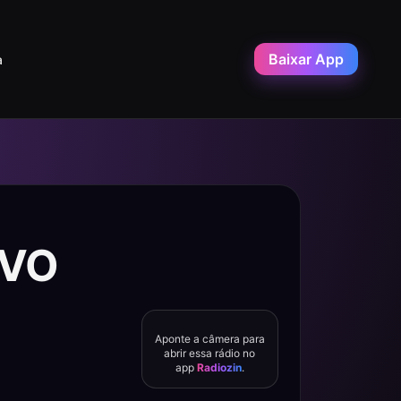
Baixar App
a
IVO
Aponte a câmera para
abrir essa rádio no
app
Radiozin
.