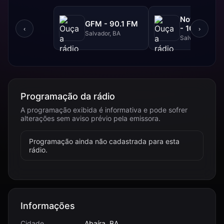
NovaBrasil
GFM - 90.1 FM
- 104.7 FM
‹
›
Salvador, BA
Salvador, BA
Programação da rádio
A programação exibida é informativa e pode sofrer
alterações sem aviso prévio pela emissora.
Programação ainda não cadastrada para esta
rádio.
Informações
Cidade
Abaíra, BA