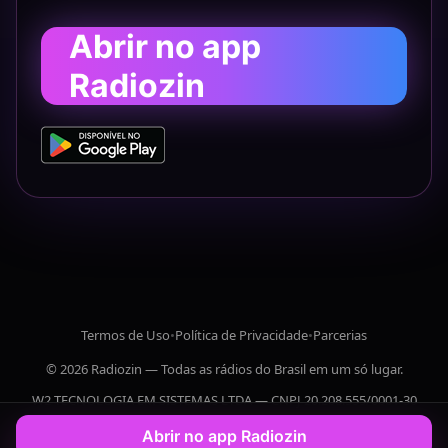
Abrir no app
Radiozin
Termos de Uso
•
Política de Privacidade
•
Parcerias
© 2026 Radiozin — Todas as rádios do Brasil em um só lugar.
W2 TECNOLOGIA EM SISTEMAS LTDA — CNPJ 20.208.555/0001-30
Abrir no app Radiozin