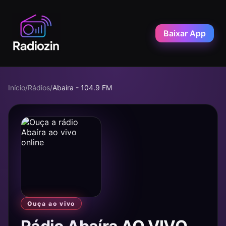
Baixar App
Início
/
Rádios
/
Abaíra - 104.9 FM
Ouça ao vivo