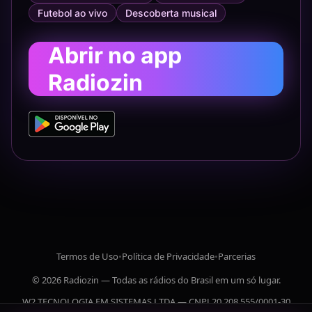
Futebol ao vivo
Descoberta musical
Abrir no app
Radiozin
Termos de Uso
•
Política de Privacidade
•
Parcerias
© 2026 Radiozin — Todas as rádios do Brasil em um só lugar.
W2 TECNOLOGIA EM SISTEMAS LTDA — CNPJ 20.208.555/0001-30