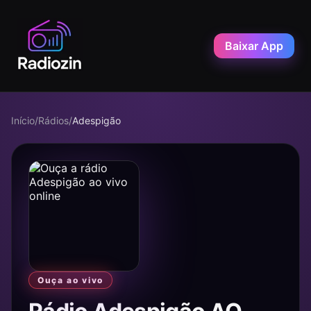
Baixar App
Início
/
Rádios
/
Adespigão
Ouça ao vivo