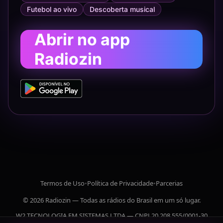
Futebol ao vivo
Descoberta musical
Abrir no app
Radiozin
Termos de Uso
•
Política de Privacidade
•
Parcerias
© 2026 Radiozin — Todas as rádios do Brasil em um só lugar.
W2 TECNOLOGIA EM SISTEMAS LTDA — CNPJ 20.208.555/0001-30