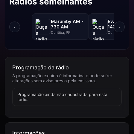
Rádios semelhantes
Marumby AM -
Evangelizar
730 AM
1430 AM -
‹
›
1430 AM
Curitiba, PR
Curitiba, PR
Programação da rádio
A programação exibida é informativa e pode sofrer
alterações sem aviso prévio pela emissora.
Programação ainda não cadastrada para esta
rádio.
Informações