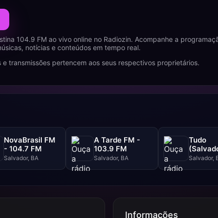
tina 104.9 FM ao vivo online no Radiozin. Acompanhe a programaçã
úsicas, notícias e conteúdos em tempo real.
 e transmissões pertencem aos seus respectivos proprietários.
NovaBrasil FM
A Tarde FM -
Tudo
- 104.7 FM
103.9 FM
(Salvado
102.5 F
Salvador, BA
Salvador, BA
Salvador, 
Informações