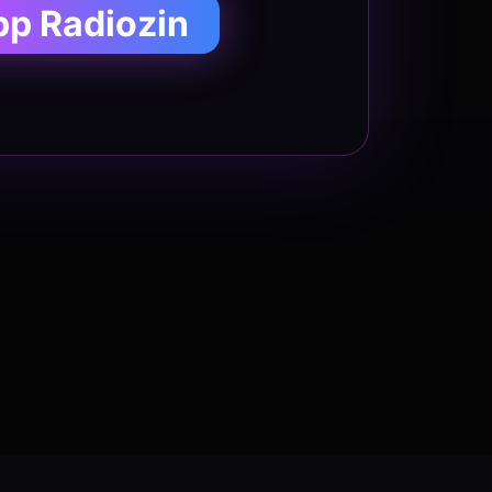
pp Radiozin