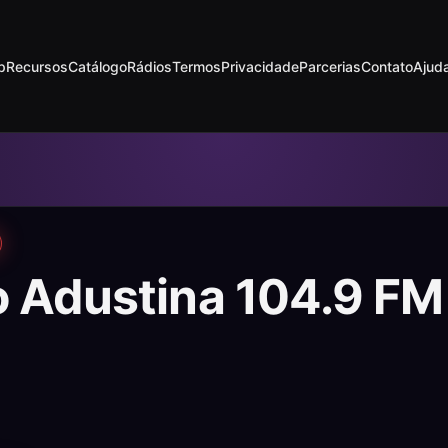
p
Recursos
Catálogo
Rádios
Termos
Privacidade
Parcerias
Contato
Ajud
o Adustina 104.9 F