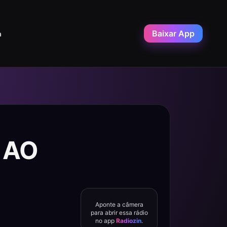
Baixar App
a
M AO
Aponte a câmera
para abrir essa rádio
no app
Radiozin
.