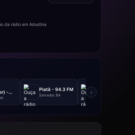
o da rádio em Adustina
Metrópole -
Piatã - 94.3 FM
r) -
101.3 FM
›
Salvador, BA
M
BA
Salvador, BA