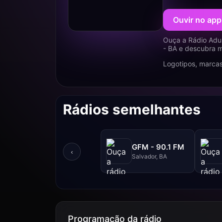
Ouvir no app
Ouça a Rádio Adus
- BA e descubra m
Logotipos, marcas
Rádios semelhantes
GFM - 90.1 FM
‹
Salvador, BA
Programação da rádio