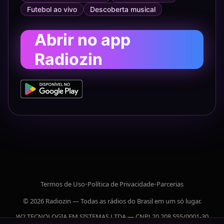
Futebol ao vivo
Descoberta musical
Abrir no app
Radiozin
Termos de Uso
•
Política de Privacidade
•
Parcerias
© 2026 Radiozin — Todas as rádios do Brasil em um só lugar.
W2 TECNOLOGIA EM SISTEMAS LTDA — CNPJ 20.208.555/0001-30