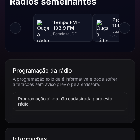
Rádios semelhantes
Progresso F
Tempo FM -
105.1 FM
103.9 FM
‹
›
Juazeiro Do Nor
Fortaleza, CE
CE
Programação da rádio
A programação exibida é informativa e pode sofrer
alterações sem aviso prévio pela emissora.
Programação ainda não cadastrada para esta
rádio.
Informações