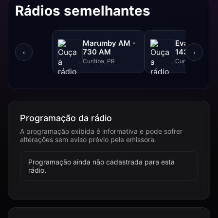
Rádios semelhantes
Marumby AM -
Evangelizar
730 AM
1430 AM -
‹
›
1430 AM
Curitiba, PR
Curitiba, PR
Programação da rádio
A programação exibida é informativa e pode sofrer
alterações sem aviso prévio pela emissora.
Programação ainda não cadastrada para esta
rádio.