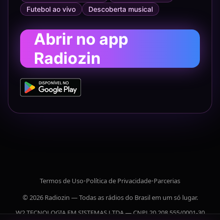
Futebol ao vivo
Descoberta musical
Abrir no app
Radiozin
Termos de Uso
•
Política de Privacidade
•
Parcerias
© 2026 Radiozin — Todas as rádios do Brasil em um só lugar.
W2 TECNOLOGIA EM SISTEMAS LTDA — CNPJ 20.208.555/0001-30