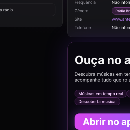
Frequência
Não info
 rádio.
Gênero
Rádio Br
Site
www.ante
Telefone
Não info
Ouça no 
Descubra músicas em temp
acompanhe tudo que rol
Músicas em tempo real
Descoberta musical
Abrir no a