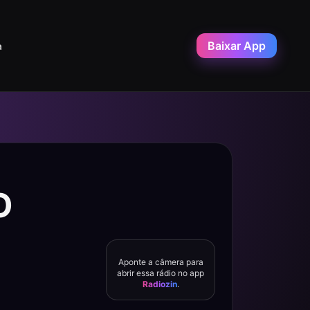
Baixar App
a
O
Aponte a câmera para
abrir essa rádio no app
Radiozin
.