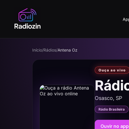
Ap
Início
/
Rádios
/
Antena Oz
Ouça ao vivo
Rádi
Osasco, SP
Rádio Brasileira
Ouvir no app