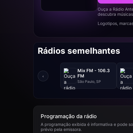
Ouça a Rádio Ant
descubra músicas,
Logotipos, marcas
Rádios semelhantes
Mix FM - 106.3
FM
‹
São Paulo, SP
Programação da rádio
A programação exibida é informativa e pode so
prévio pela emissora.