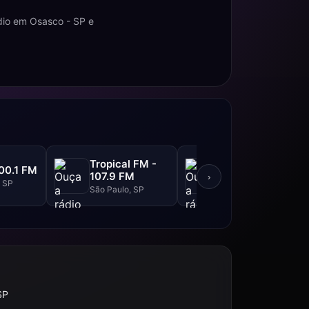
dio em Osasco - SP e
Tropical FM -
Top FM - 104.1
00.1 FM
107.9 FM
FM
›
, SP
São Paulo, SP
São Paulo, SP
SP