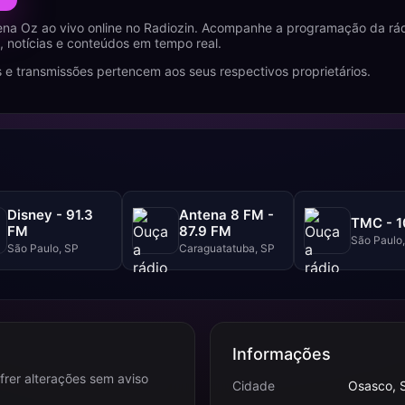
ena Oz ao vivo online no Radiozin. Acompanhe a programação da rá
 notícias e conteúdos em tempo real.
 e transmissões pertencem aos seus respectivos proprietários.
Disney - 91.3
Antena 8 FM -
TMC - 1
FM
87.9 FM
São Paulo
São Paulo, SP
Caraguatatuba, SP
Informações
frer alterações sem aviso
Cidade
Osasco, 