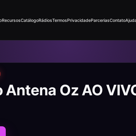
p
Recursos
Catálogo
Rádios
Termos
Privacidade
Parcerias
Contato
Ajud
o Antena Oz AO VIV