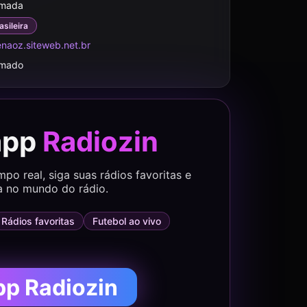
rmada
asileira
naoz.siteweb.net.br
rmado
app
Radiozin
o real, siga suas rádios favoritas e
a no mundo do rádio.
Rádios favoritas
Futebol ao vivo
pp Radiozin