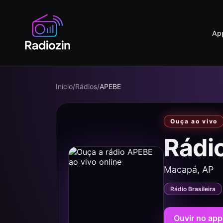
Ap
Início
/
Rádios
/
APEBE
Ouça ao vivo
Rádi
Macapá, AP
Rádio Brasileira
Ouvir no app