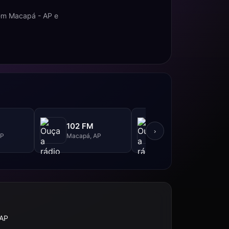
 em Macapá - AP e
Jovem Santana
102 FM
FM - 92.3 FM
›
AP
Macapá, AP
Santana, AP
 AP