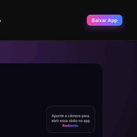
Baixar App
a
Aponte a câmera para
abrir essa rádio no app
Radiozin
.