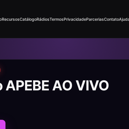
p
Recursos
Catálogo
Rádios
Termos
Privacidade
Parcerias
Contato
Ajud
o APEBE AO VIVO