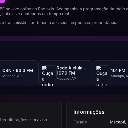
BE ao vivo online no Radiozin. Acompanhe a programação da rádio
 notícias e conteúdos em tempo real.
 e transmissões pertencem aos seus respectivos proprietários.
Rede Aleluia -
CBN - 93.3 FM
101 FM
107.9 FM
Macapá, AP
Macapá, 
Macapá, AP
Informações
frer alterações sem aviso
Cidade
Macapá,