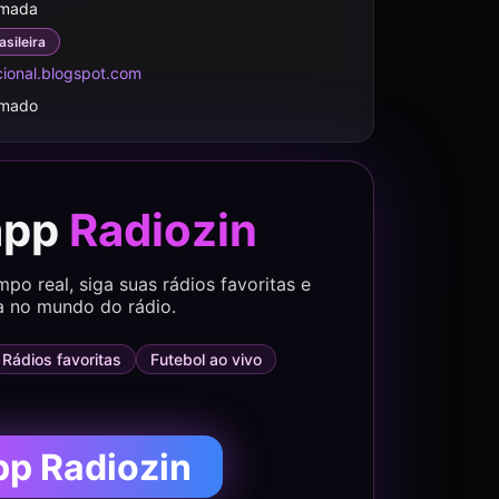
rmada
asileira
ional.blogspot.com
rmado
app
Radiozin
o real, siga suas rádios favoritas e
a no mundo do rádio.
Rádios favoritas
Futebol ao vivo
pp Radiozin