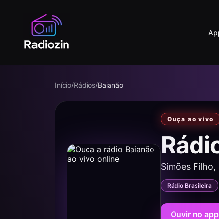
Ap
Início
/
Rádios
/
Baianão
Ouça ao vivo
Rádi
Simões Filho,
Rádio Brasileira
Ouvir no app