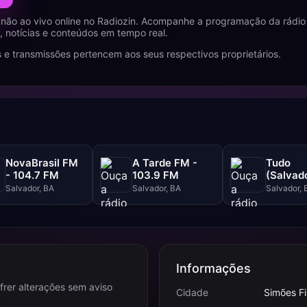
não ao vivo online no Radiozin. Acompanhe a programação da rádio 
 notícias e conteúdos em tempo real.
 e transmissões pertencem aos seus respectivos proprietários.
NovaBrasil FM
A Tarde FM -
Tudo
- 104.7 FM
103.9 FM
(Salvado
102.5 F
Salvador, BA
Salvador, BA
Salvador, 
Informações
frer alterações sem aviso
Cidade
Simões Fi