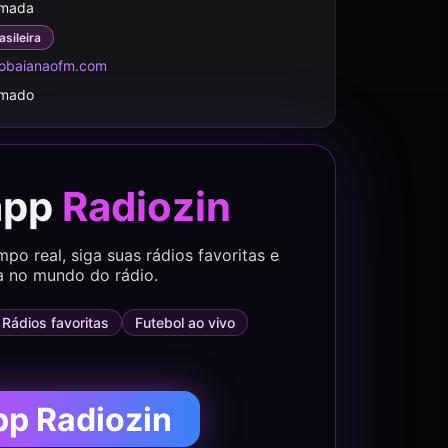
rmada
asileira
obaianaofm.com
rmado
app
Radiozin
o real, siga suas rádios favoritas e
a no mundo do rádio.
Rádios favoritas
Futebol ao vivo
pp Radiozin