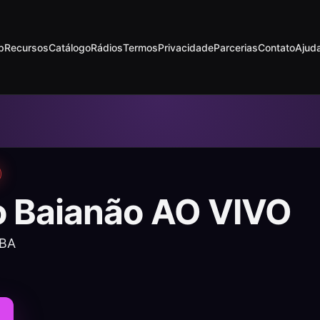
p
Recursos
Catálogo
Rádios
Termos
Privacidade
Parcerias
Contato
Ajud
o Baianão AO VIVO
 BA