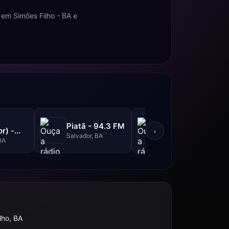
em Simões Filho - BA e
Metrópole -
Piatã - 94.3 FM
r) -
101.3 FM
›
Salvador, BA
M
BA
Salvador, BA
lho, BA