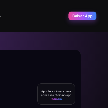
Baixar App
a
Aponte a câmera para
abrir essa rádio no app
Radiozin
.