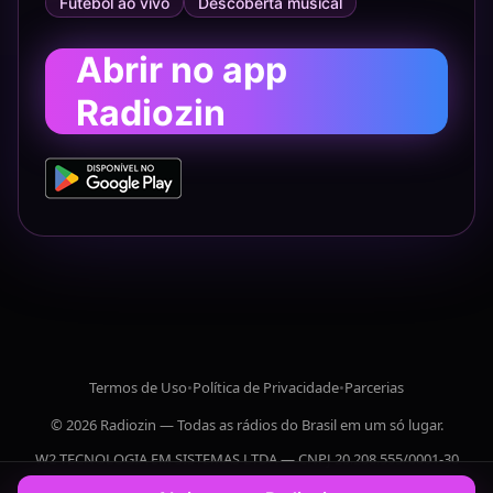
Futebol ao vivo
Descoberta musical
Abrir no app
Radiozin
Termos de Uso
•
Política de Privacidade
•
Parcerias
© 2026 Radiozin — Todas as rádios do Brasil em um só lugar.
W2 TECNOLOGIA EM SISTEMAS LTDA — CNPJ 20.208.555/0001-30