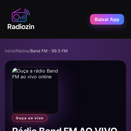
Baixar App
Início
/
Rádios
/
Band FM - 99.5 FM
Ouça ao vivo