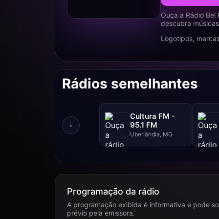
Ouça a Rádio Bel 
descubra músicas,
Logotipos, marcas
Rádios semelhantes
Cultura FM -
95.1 FM
‹
Uberlândia, MG
Programação da rádio
A programação exibida é informativa e pode so
prévio pela emissora.