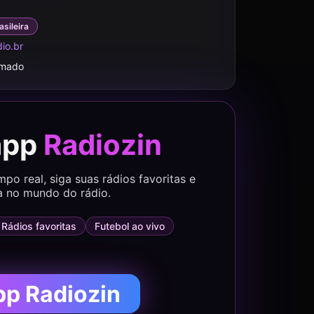
asileira
io.br
rmado
app
Radiozin
o real, siga suas rádios favoritas e
a no mundo do rádio.
Rádios favoritas
Futebol ao vivo
pp Radiozin