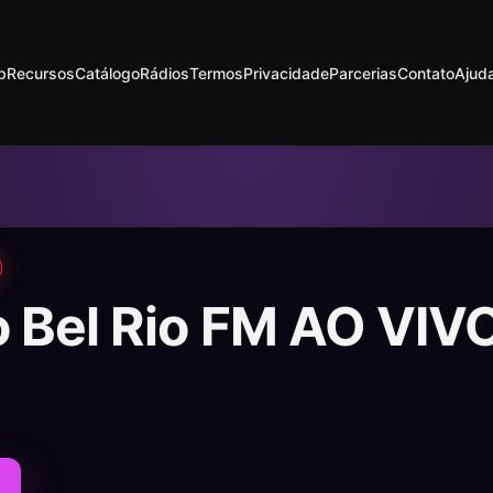
p
Recursos
Catálogo
Rádios
Termos
Privacidade
Parcerias
Contato
Ajud
o Bel Rio FM AO VIV