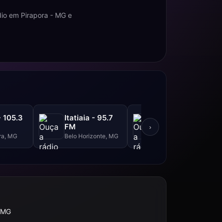
io em Pirapora - MG e
- 105.3
Itatiaia - 95.7
Itatiaia - 610
FM
AM
›
ra, MG
Belo Horizonte, MG
Belo Horizonte, MG
, MG