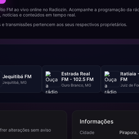
Rio FM ao vivo online no Radiozin. Acompanhe a programação da rád
 notícias e conteúdos em tempo real.
 e transmissões pertencem aos seus respectivos proprietários.
Estrada Real
Itatiaia 
Jequitibá FM
FM - 102.5 FM
FM
Jequitibá, MG
Ouro Branco, MG
Juiz de Fo
Informações
frer alterações sem aviso
Cidade
Pirapora