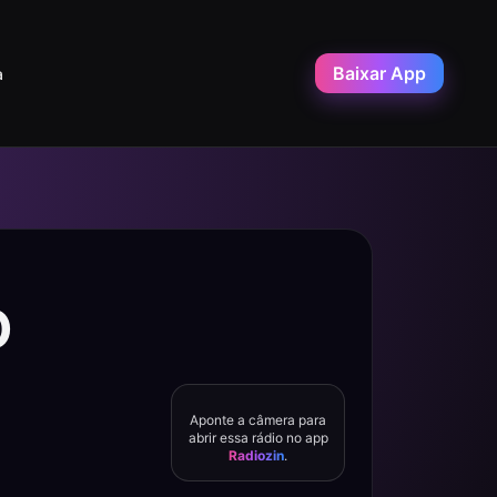
Baixar App
a
O
Aponte a câmera para
abrir essa rádio no app
Radiozin
.