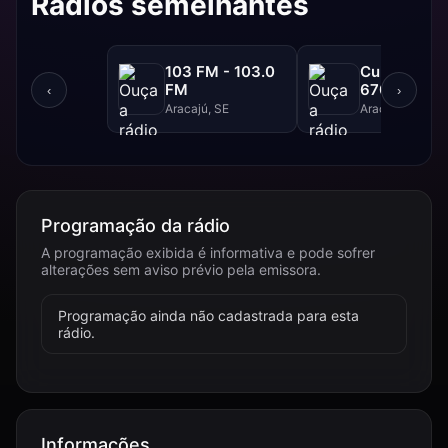
Rádios semelhantes
103 FM - 103.0
Cultura AM 
FM
670 AM
‹
›
Aracajú, SE
Aracajú, SE
Programação da rádio
A programação exibida é informativa e pode sofrer
alterações sem aviso prévio pela emissora.
Programação ainda não cadastrada para esta
rádio.
Informações