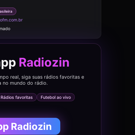
asileira
ofm.com.br
rmado
app
Radiozin
o real, siga suas rádios favoritas e
a no mundo do rádio.
Rádios favoritas
Futebol ao vivo
pp Radiozin