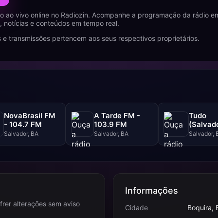
o ao vivo online no Radiozin. Acompanhe a programação da rádio em
 notícias e conteúdos em tempo real.
 e transmissões pertencem aos seus respectivos proprietários.
NovaBrasil FM
A Tarde FM -
Tudo
- 104.7 FM
103.9 FM
(Salvado
102.5 F
Salvador, BA
Salvador, BA
Salvador, 
Informações
frer alterações sem aviso
Cidade
Boquira, 