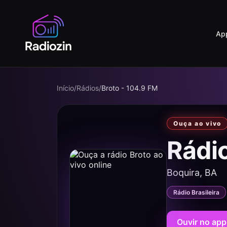
Ap
Início
/
Rádios
/
Broto - 104.9 FM
Ouça ao vivo
Rádi
Boquira, BA
Rádio Brasileira
Ouvir no app