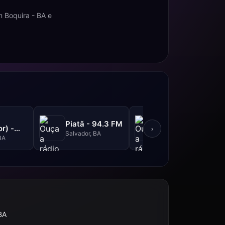
 Boquira - BA e
Metrópole -
Piatã - 94.3 FM
r) -
101.3 FM
›
Salvador, BA
M
BA
Salvador, BA
BA