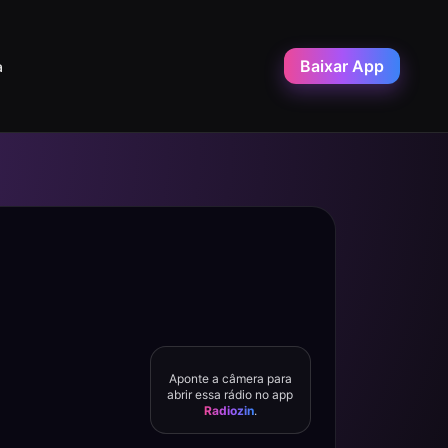
Baixar App
a
Aponte a câmera para
abrir essa rádio no app
Radiozin
.