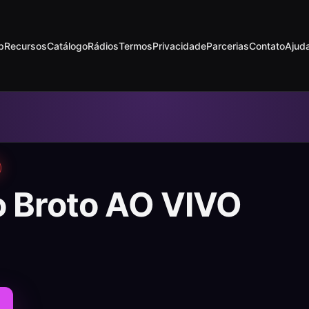
p
Recursos
Catálogo
Rádios
Termos
Privacidade
Parcerias
Contato
Ajud
o Broto AO VIVO