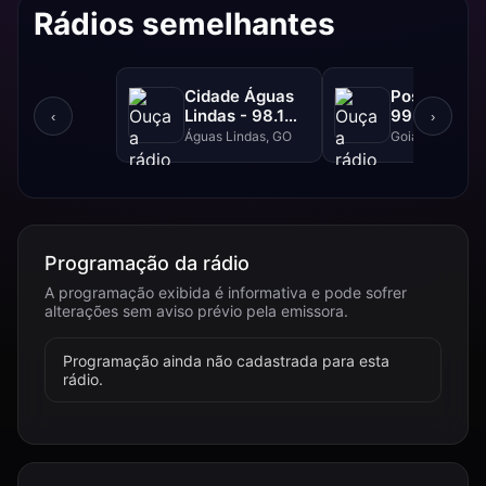
Rádios semelhantes
Cidade Águas
Positiva FM
Lindas - 98.1
99.1 FM
‹
›
FM
Águas Lindas, GO
Goiânia, GO
Programação da rádio
A programação exibida é informativa e pode sofrer
alterações sem aviso prévio pela emissora.
Programação ainda não cadastrada para esta
rádio.