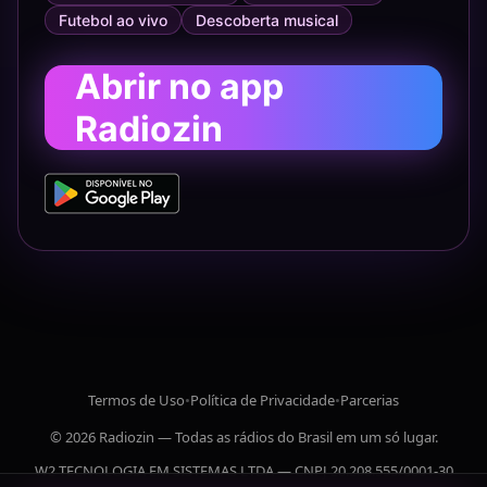
Futebol ao vivo
Descoberta musical
Abrir no app
Radiozin
Termos de Uso
•
Política de Privacidade
•
Parcerias
© 2026 Radiozin — Todas as rádios do Brasil em um só lugar.
W2 TECNOLOGIA EM SISTEMAS LTDA — CNPJ 20.208.555/0001-30