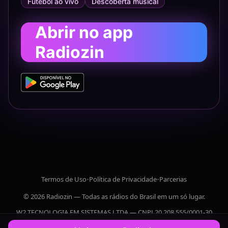
Futebol ao vivo
Descoberta musical
Abrir no app
Radiozin
Termos de Uso
•
Política de Privacidade
•
Parcerias
© 2026 Radiozin — Todas as rádios do Brasil em um só lugar.
W2 TECNOLOGIA EM SISTEMAS LTDA — CNPJ 20.208.555/0001-30