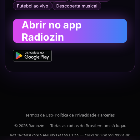
Futebol ao vivo
Descoberta musical
Abrir no app
Radiozin
Termos de Uso
•
Política de Privacidade
•
Parcerias
© 2026 Radiozin — Todas as rádios do Brasil em um só lugar.
W2 TECNOLOGIA EM SISTEMAS LTDA — CNPJ 20.208.555/0001-30