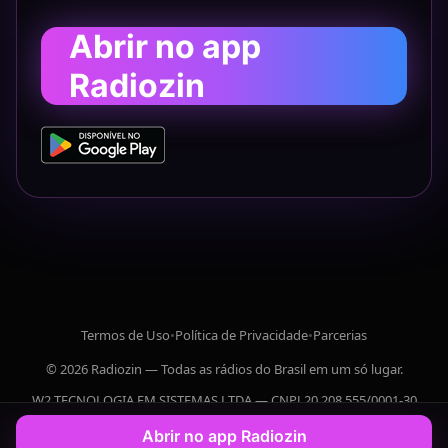
Abrir no app
Radiozin
Termos de Uso
•
Política de Privacidade
•
Parcerias
© 2026 Radiozin — Todas as rádios do Brasil em um só lugar.
W2 TECNOLOGIA EM SISTEMAS LTDA — CNPJ 20.208.555/0001-30
Abrir no app Radiozin