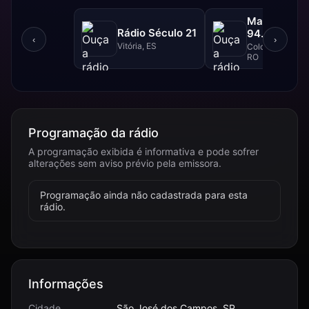
Massa FM -
Rádio Século 21
94.1 FM
‹
›
Vitória, ES
Colorado do Oes
RO
Programação da rádio
A programação exibida é informativa e pode sofrer
alterações sem aviso prévio pela emissora.
Programação ainda não cadastrada para esta
rádio.
Informações
Cidade
São José dos Campos, SP