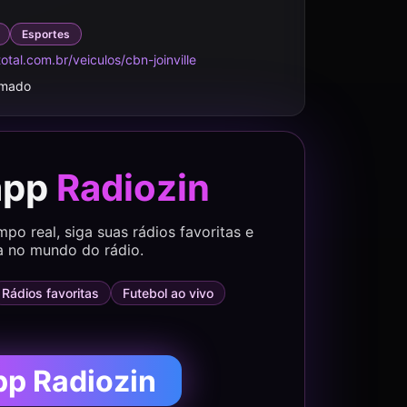
Esportes
tal.com.br/veiculos/cbn-joinville
rmado
app
Radiozin
o real, siga suas rádios favoritas e
a no mundo do rádio.
Rádios favoritas
Futebol ao vivo
pp Radiozin