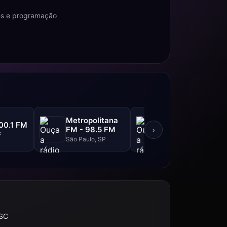
tes e programação
Metropolitana
BandNews FM -
00.1 FM
FM - 98.5 FM
90.3 FM
›
F
São Paulo, SP
Rio de Janeiro, RJ
 SC