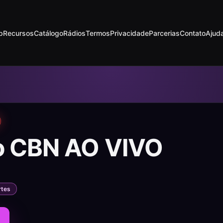
p
Recursos
Catálogo
Rádios
Termos
Privacidade
Parcerias
Contato
Ajud
o CBN AO VIVO
rtes