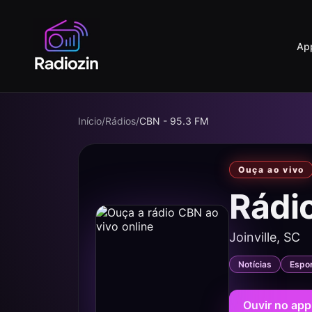
Ap
Início
/
Rádios
/
CBN - 95.3 FM
Ouça ao vivo
Rádi
Joinville, SC
Notícias
Espo
Ouvir no app