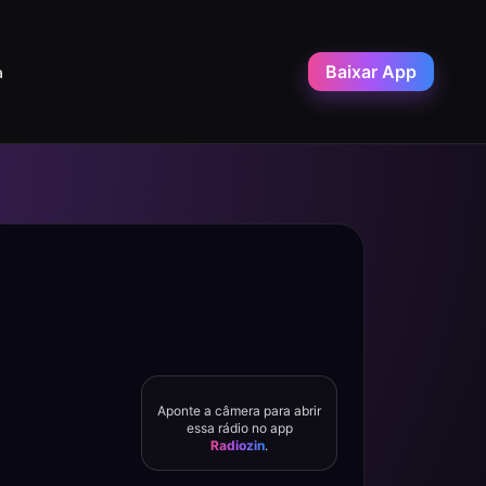
Baixar App
a
Aponte a câmera para abrir
essa rádio no app
Radiozin
.