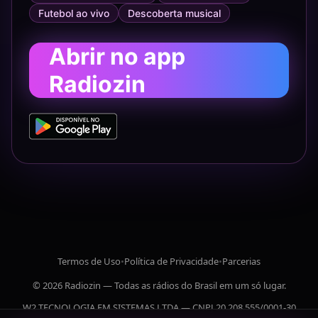
Futebol ao vivo
Descoberta musical
Abrir no app
Radiozin
Termos de Uso
•
Política de Privacidade
•
Parcerias
© 2026 Radiozin — Todas as rádios do Brasil em um só lugar.
W2 TECNOLOGIA EM SISTEMAS LTDA — CNPJ 20.208.555/0001-30