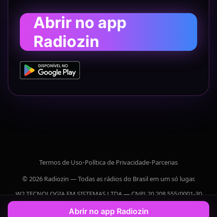
Abrir no app
Radiozin
Termos de Uso
•
Política de Privacidade
•
Parcerias
© 2026 Radiozin — Todas as rádios do Brasil em um só lugar.
W2 TECNOLOGIA EM SISTEMAS LTDA — CNPJ 20.208.555/0001-30
Abrir no app Radiozin