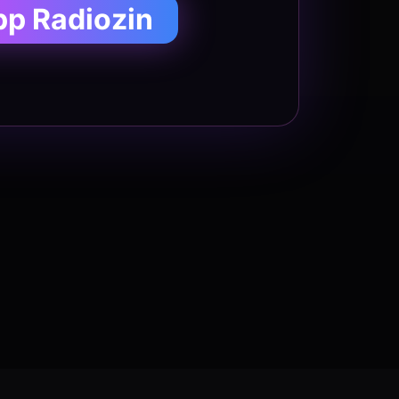
pp Radiozin