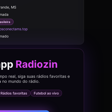
rande, MS
rmada
asileira
osconectams.top
rmado
app
Radiozin
o real, siga suas rádios favoritas e
a no mundo do rádio.
Rádios favoritas
Futebol ao vivo