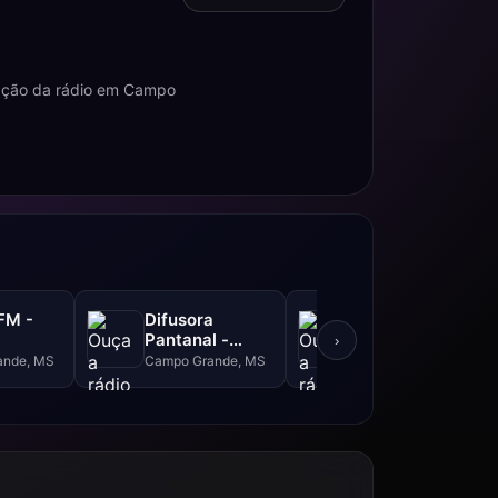
mação da rádio em Campo
FM -
Difusora
FM Moreninhas
Pantanal -
- 106.3 FM
›
101.9 FM
ande, MS
Campo Grande, MS
Campo Grande, MS