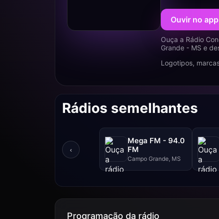
Ouvir no app
Ouça a Rádio Con
Grande - MS e des
Logotipos, marcas
Rádios semelhantes
Mega FM - 94.0
FM
‹
Campo Grande, MS
Programação da rádio