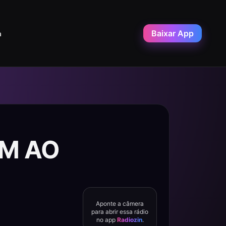
Baixar App
a
FM AO
Aponte a câmera
para abrir essa rádio
no app
Radiozin
.