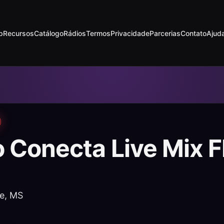
p
Recursos
Catálogo
Rádios
Termos
Privacidade
Parcerias
Contato
Ajud
o Conecta Live Mix 
e, MS