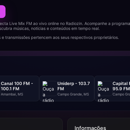
ecta Live Mix FM ao vivo online no Radiozin. Acompanhe a progra
cubra músicas, notícias e conteúdos em tempo real.
 e transmissões pertencem aos seus respectivos proprietários.
Canal 100 FM -
Uniderp - 103.7
Capital 
100.1 FM
FM
95.9 FM
Amambai, MS
Campo Grande, MS
Campo Gr
Informações