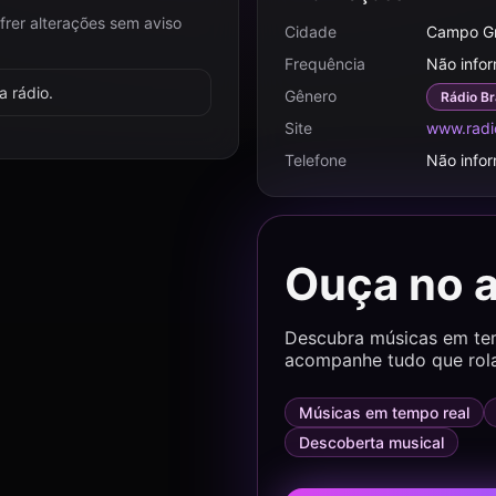
frer alterações sem aviso
Cidade
Campo G
Frequência
Não info
 rádio.
Gênero
Rádio Br
Site
www.radi
Telefone
Não info
Ouça no 
Descubra músicas em temp
acompanhe tudo que rol
Músicas em tempo real
Descoberta musical