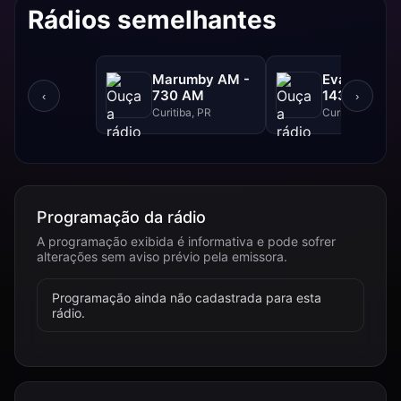
Rádios semelhantes
Marumby AM -
Evangelizar
730 AM
1430 AM -
‹
›
1430 AM
Curitiba, PR
Curitiba, PR
Programação da rádio
A programação exibida é informativa e pode sofrer
alterações sem aviso prévio pela emissora.
Programação ainda não cadastrada para esta
rádio.