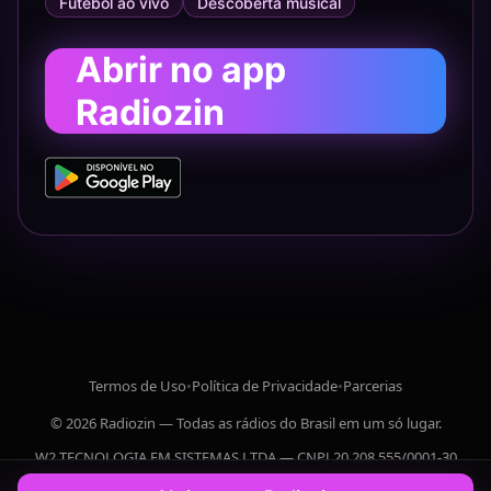
Futebol ao vivo
Descoberta musical
Abrir no app
Radiozin
Termos de Uso
•
Política de Privacidade
•
Parcerias
© 2026 Radiozin — Todas as rádios do Brasil em um só lugar.
W2 TECNOLOGIA EM SISTEMAS LTDA — CNPJ 20.208.555/0001-30