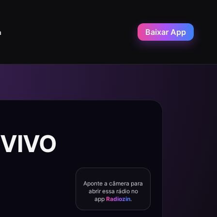
Baixar App
a
 VIVO
Aponte a câmera para
abrir essa rádio no
app
Radiozin
.