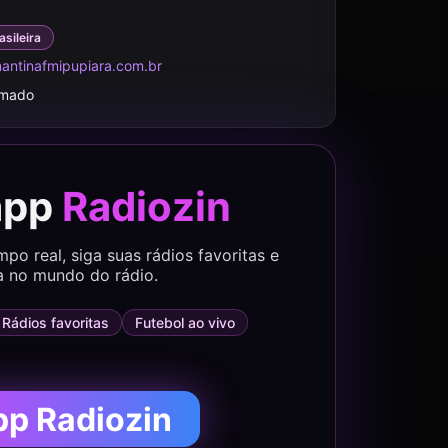
asileira
mantinafmipupiara.com.br
rmado
app
Radiozin
o real, siga suas rádios favoritas e
a no mundo do rádio.
Rádios favoritas
Futebol ao vivo
pp Radiozin