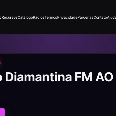
p
Recursos
Catálogo
Rádios
Termos
Privacidade
Parcerias
Contato
Ajud
o Diamantina FM AO