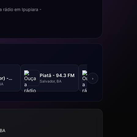
 rádio em Ipupiara -
Metrópole -
Piatã - 94.3 FM
r) -
101.3 FM
›
Salvador, BA
M
BA
Salvador, BA
 BA