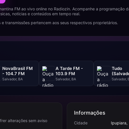
antina FM ao vivo online no Radiozin. Acompanhe a programação da
icas, notícias e conteúdos em tempo real.
 e transmissões pertencem aos seus respectivos proprietários.
NovaBrasil FM
A Tarde FM -
Tudo
- 104.7 FM
103.9 FM
(Salvado
102.5 F
Salvador, BA
Salvador, BA
Salvador, 
Informações
frer alterações sem aviso
Cidade
Ipupiara,