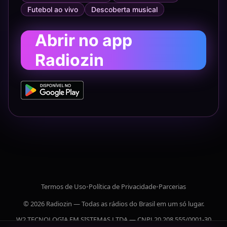
Futebol ao vivo
Descoberta musical
Abrir no app
Radiozin
Termos de Uso
•
Política de Privacidade
•
Parcerias
© 2026 Radiozin — Todas as rádios do Brasil em um só lugar.
W2 TECNOLOGIA EM SISTEMAS LTDA — CNPJ 20.208.555/0001-30