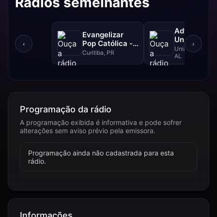
Rádios semelhantes
Adventista
Evangelizar
União Dos
Pop Católica -
‹
›
Palmares
União dos Palm
99.5 FM
Curitiba, PR
AL
Programação da rádio
A programação exibida é informativa e pode sofrer
alterações sem aviso prévio pela emissora.
Programação ainda não cadastrada para esta
rádio.
Informações