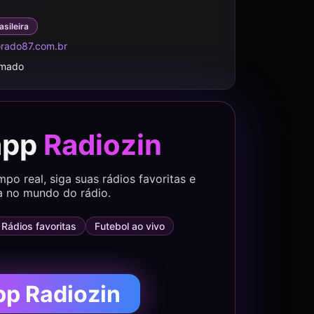
asileira
rado87.com.br
rmado
app
Radiozin
o real, siga suas rádios favoritas e
a no mundo do rádio.
Rádios favoritas
Futebol ao vivo
pp Radiozin