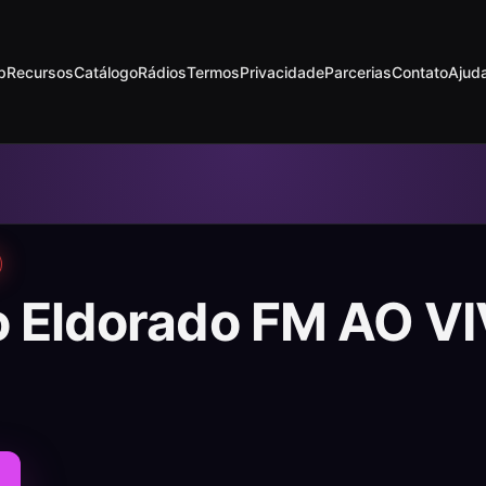
p
Recursos
Catálogo
Rádios
Termos
Privacidade
Parcerias
Contato
Ajud
o Eldorado FM AO V