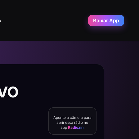
Baixar App
a
IVO
Aponte a câmera para
abrir essa rádio no
app
Radiozin
.