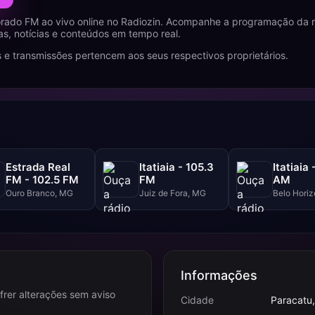
orado FM ao vivo online no Radiozin. Acompanhe a programação da 
s, notícias e conteúdos em tempo real.
 e transmissões pertencem aos seus respectivos proprietários.
Estrada Real
Itatiaia - 105.3
Itatiaia 
FM - 102.5 FM
FM
AM
Ouro Branco, MG
Juiz de Fora, MG
Belo Hori
Informações
frer alterações sem aviso
Cidade
Paracatu