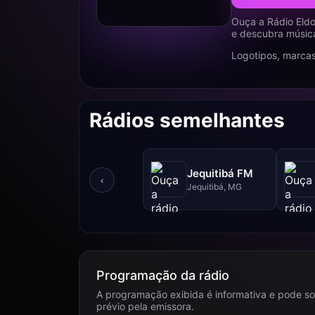
Ouça a Rádio Eld
e descubra música
Logotipos, marcas
Rádios semelhantes
Jequitibá FM
‹
Jequitibá, MG
Programação da rádio
A programação exibida é informativa e pode so
prévio pela emissora.