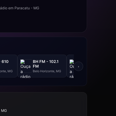
rádio em Paracatu - MG
- 610
BH FM - 102.1
Interativa FM -
FM
101.3 FM
›
zonte, MG
Belo Horizonte, MG
Ituiutaba, MG
, MG