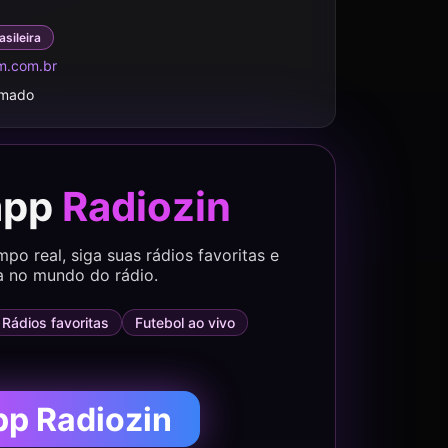
asileira
m.com.br
rmado
app
Radiozin
o real, siga suas rádios favoritas e
a no mundo do rádio.
Rádios favoritas
Futebol ao vivo
pp Radiozin