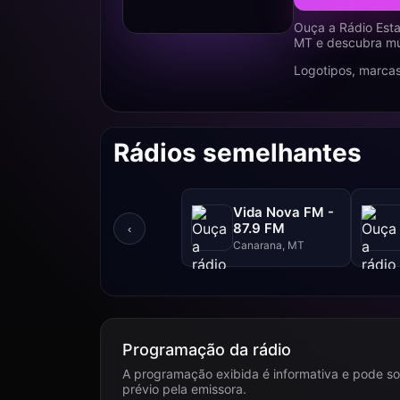
Ouça a Rádio Est
MT e descubra mús
Logotipos, marcas
Rádios semelhantes
Vida Nova FM -
87.9 FM
‹
Canarana, MT
Programação da rádio
A programação exibida é informativa e pode so
prévio pela emissora.