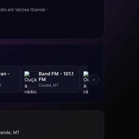
ádio em Várzea Grande -
an -
Band FM - 101.1
Hits Prime FM -
M
FM
87.9 FM
›
T
Cuiabá, MT
Sinop, MT
rande, MT