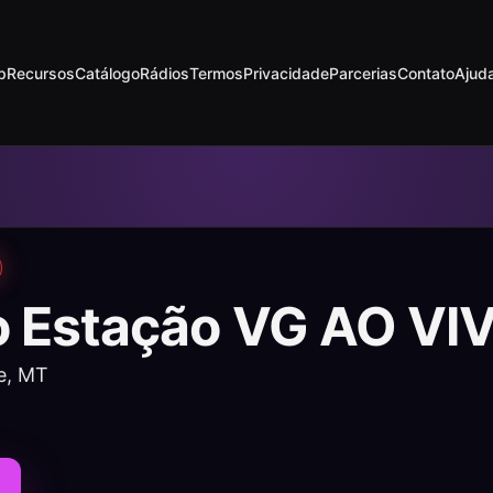
p
Recursos
Catálogo
Rádios
Termos
Privacidade
Parcerias
Contato
Ajud
o Estação VG AO VI
e, MT