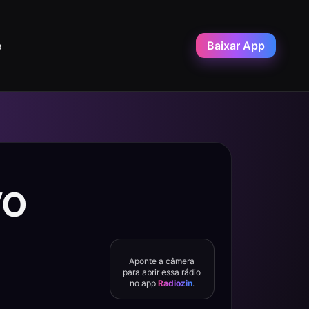
Baixar App
a
VO
Aponte a câmera
para abrir essa rádio
no app
Radiozin
.