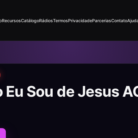
p
Recursos
Catálogo
Rádios
Termos
Privacidade
Parcerias
Contato
Ajud
o Eu Sou de Jesus A