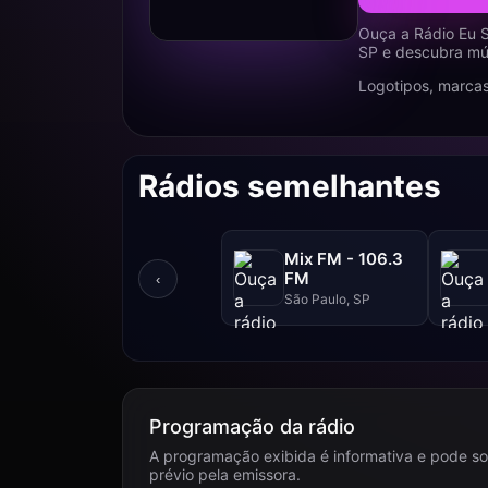
Ouça a Rádio Eu S
SP e descubra mús
Logotipos, marcas
Rádios semelhantes
Mix FM - 106.3
FM
‹
São Paulo, SP
Programação da rádio
A programação exibida é informativa e pode so
prévio pela emissora.