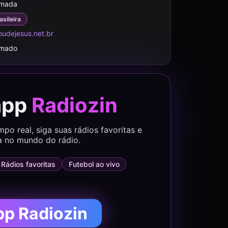
rmada
asileira
udejesus.net.br
rmado
app
Radiozin
o real, siga suas rádios favoritas e
a no mundo do rádio.
Rádios favoritas
Futebol ao vivo
pp Radiozin