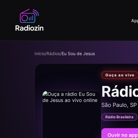
Ap
Início
/
Rádios
/
Eu Sou de Jesus
Ouça ao vivo
Rádi
São Paulo, SP
Rádio Brasileira
Ouvir no app