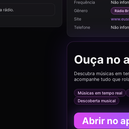
Frequência
Não info
 rádio.
Gênero
Rádio Br
Site
www.euso
Telefone
Não info
Ouça no 
Descubra músicas em temp
acompanhe tudo que rol
Músicas em tempo real
Descoberta musical
Abrir no a