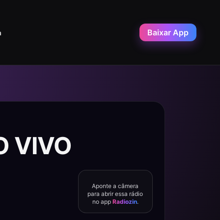
Baixar App
a
O VIVO
Aponte a câmera
para abrir essa rádio
no app
Radiozin
.