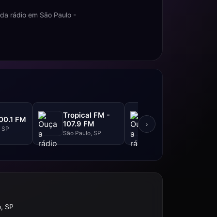
da rádio em São Paulo -
Tropical FM -
Top FM - 104.1
00.1 FM
107.9 FM
FM
›
, SP
São Paulo, SP
São Paulo, SP
, SP