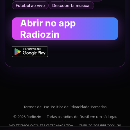
Futebol ao vivo
Descoberta musical
Abrir no app
Radiozin
Termos de Uso
•
Política de Privacidade
•
Parcerias
© 2026 Radiozin — Todas as rádios do Brasil em um só lugar.
W2 TECNOLOGIA EM SISTEMAS LTDA — CNPJ 20.208.555/0001-30