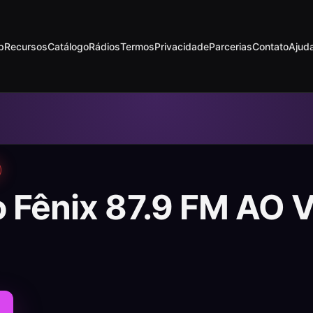
p
Recursos
Catálogo
Rádios
Termos
Privacidade
Parcerias
Contato
Ajud
o Fênix 87.9 FM AO 