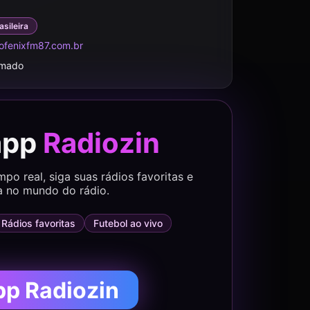
asileira
ofenixfm87.com.br
rmado
app
Radiozin
o real, siga suas rádios favoritas e
a no mundo do rádio.
Rádios favoritas
Futebol ao vivo
pp Radiozin