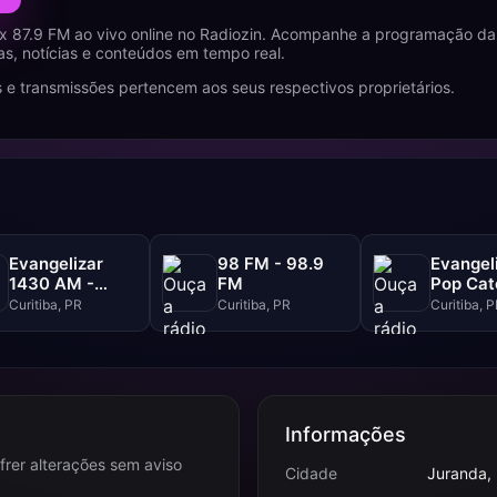
x 87.9 FM ao vivo online no Radiozin. Acompanhe a programação da
s, notícias e conteúdos em tempo real.
 e transmissões pertencem aos seus respectivos proprietários.
Evangelizar
98 FM - 98.9
Evangel
1430 AM -
FM
Pop Cató
1430 AM
99.5 FM
Curitiba, PR
Curitiba, PR
Curitiba, 
Informações
frer alterações sem aviso
Cidade
Juranda,