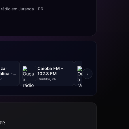
 rádio em Juranda - PR
izar
Caioba FM -
Ouro Verde -
lica -
102.3 FM
105.5 FM
›
PR
Curitiba, PR
Curitiba, PR
 PR