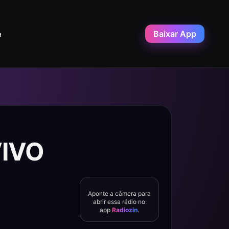
Baixar App
a
VIVO
Aponte a câmera para
abrir essa rádio no
app
Radiozin
.