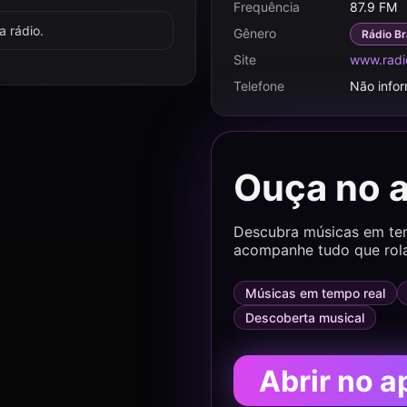
Frequência
87.9 FM
 rádio.
Gênero
Rádio Br
Site
www.radi
Telefone
Não info
Ouça no 
Descubra músicas em temp
acompanhe tudo que rol
Músicas em tempo real
Descoberta musical
Abrir no a