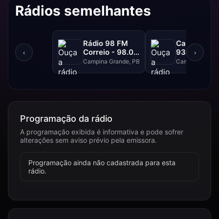
Rádios semelhantes
Rádio 98 FM
Campina FM
Correio - 98.0
93.1 FM
‹
›
FM
Campina Grande, PB
Campina Grand
Programação da rádio
A programação exibida é informativa e pode sofrer
alterações sem aviso prévio pela emissora.
Programação ainda não cadastrada para esta
rádio.