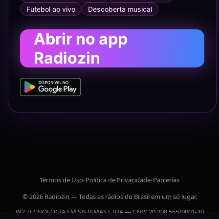
Futebol ao vivo
Descoberta musical
Abrir no app
Radiozin
Termos de Uso
•
Política de Privacidade
•
Parcerias
© 2026 Radiozin — Todas as rádios do Brasil em um só lugar.
W2 TECNOLOGIA EM SISTEMAS LTDA — CNPJ 20.208.555/0001-30