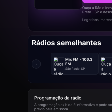
Ouça a Rádio Inov
Preto - SP e desc
Logotipos, marcas
Rádios semelhantes
Mix FM - 106.3
FM
‹
São Paulo, SP
Programação da rádio
A programação exibida é informativa e pode so
prévio pela emissora.