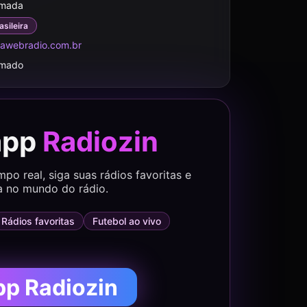
rmada
asileira
awebradio.com.br
rmado
app
Radiozin
o real, siga suas rádios favoritas e
a no mundo do rádio.
Rádios favoritas
Futebol ao vivo
pp Radiozin