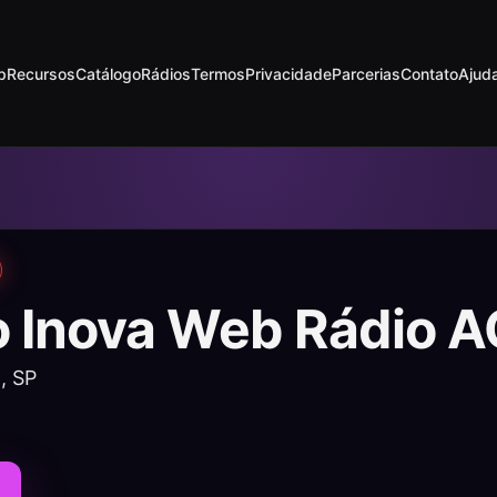
p
Recursos
Catálogo
Rádios
Termos
Privacidade
Parcerias
Contato
Ajud
o Inova Web Rádio 
, SP