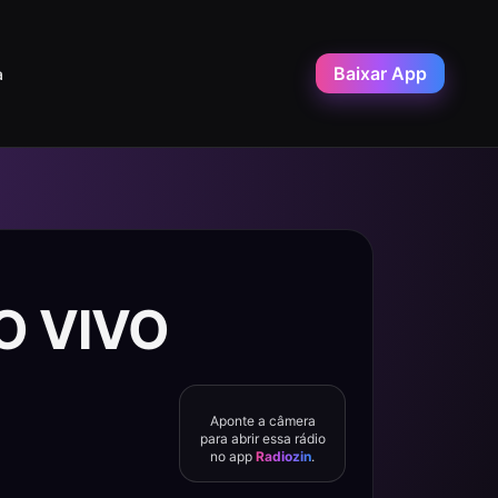
Baixar App
a
AO VIVO
Aponte a câmera
para abrir essa rádio
no app
Radiozin
.