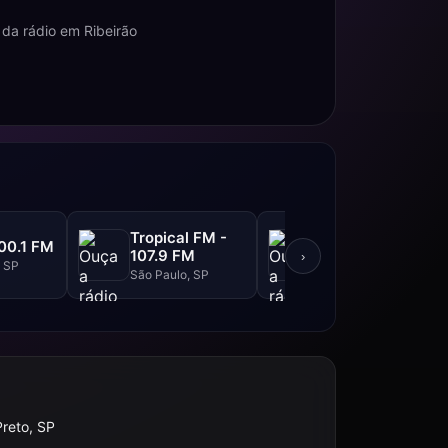
da rádio em Ribeirão
Tropical FM -
Top FM - 104.1
00.1 FM
107.9 FM
FM
›
, SP
São Paulo, SP
São Paulo, SP
Preto, SP