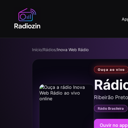
Ap
Início
/
Rádios
/
Inova Web Rádio
Ouça ao vivo
Rádi
Ribeirão Preto
Rádio Brasileira
Ouvir no app