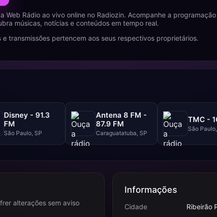
a Web Rádio ao vivo online no Radiozin. Acompanhe a programação 
ubra músicas, notícias e conteúdos em tempo real.
 e transmissões pertencem aos seus respectivos proprietários.
Disney - 91.3
Antena 8 FM -
TMC - 1
FM
87.9 FM
São Paulo
São Paulo, SP
Caraguatatuba, SP
Informações
frer alterações sem aviso
Cidade
Ribeirão 