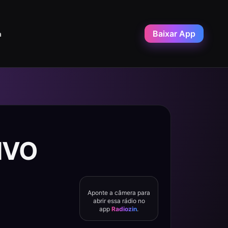
Baixar App
a
VIVO
Aponte a câmera para
abrir essa rádio no
app
Radiozin
.