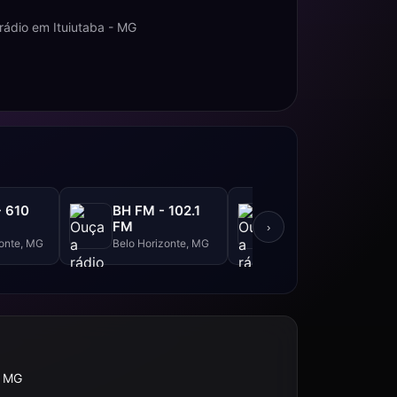
rádio em Ituiutaba - MG
- 610
BH FM - 102.1
Panorama FM -
FM
103.5 FM
›
zonte, MG
Belo Horizonte, MG
Itajubá, MG
, MG