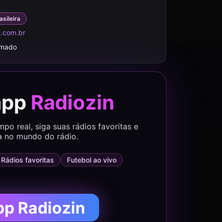
asileira
.com.br
rmado
app
Radiozin
o real, siga suas rádios favoritas e
a no mundo do rádio.
Rádios favoritas
Futebol ao vivo
pp Radiozin