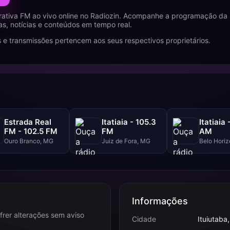
rativa FM ao vivo online no Radiozin. Acompanhe a programação da 
s, notícias e conteúdos em tempo real.
 e transmissões pertencem aos seus respectivos proprietários.
Estrada Real
Itatiaia - 105.3
Itatiaia 
FM - 102.5 FM
FM
AM
Ouro Branco, MG
Juiz de Fora, MG
Belo Hori
Informações
frer alterações sem aviso
Cidade
Ituiutaba