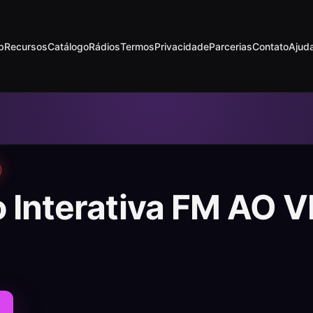
p
Recursos
Catálogo
Rádios
Termos
Privacidade
Parcerias
Contato
Ajud
 Interativa FM AO 