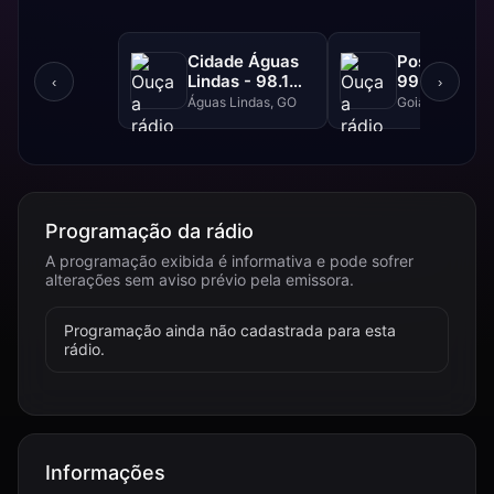
Cidade Águas
Positiva FM
Lindas - 98.1
99.1 FM
‹
›
FM
Águas Lindas, GO
Goiânia, GO
Programação da rádio
A programação exibida é informativa e pode sofrer
alterações sem aviso prévio pela emissora.
Programação ainda não cadastrada para esta
rádio.
Informações