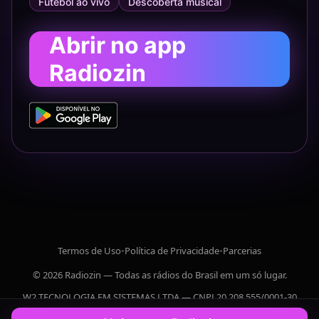
Futebol ao vivo
Descoberta musical
Abrir no app
Radiozin
Termos de Uso
•
Política de Privacidade
•
Parcerias
© 2026 Radiozin — Todas as rádios do Brasil em um só lugar.
W2 TECNOLOGIA EM SISTEMAS LTDA — CNPJ 20.208.555/0001-30