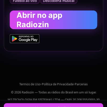
Futebol ao vivo
Descoberta musical
Abrir no app
Radiozin
Termos de Uso
•
Política de Privacidade
•
Parcerias
© 2026 Radiozin — Todas as rádios do Brasil em um só lugar.
W2 TECNOLOGIA EM SISTEMAS LTDA — CNPJ 20.208.555/0001-30