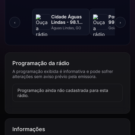
Cidade Águas
Positiva FM
Lindas - 98.1
99.1 FM
‹
›
FM
Águas Lindas, GO
Goiânia, GO
Programação da rádio
A programação exibida é informativa e pode sofrer
alterações sem aviso prévio pela emissora.
Programação ainda não cadastrada para esta
rádio.
Informações