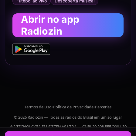
Futebol ao vivo
Descoberta musical
Abrir no app
Radiozin
Termos de Uso
•
Política de Privacidade
•
Parcerias
© 2026 Radiozin — Todas as rádios do Brasil em um só lugar.
W2 TECNOLOGIA EM SISTEMAS LTDA — CNPJ 20.208.555/0001-30