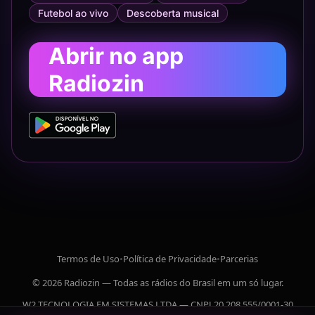
Futebol ao vivo
Descoberta musical
Abrir no app
Radiozin
Termos de Uso
•
Política de Privacidade
•
Parcerias
© 2026 Radiozin — Todas as rádios do Brasil em um só lugar.
W2 TECNOLOGIA EM SISTEMAS LTDA — CNPJ 20.208.555/0001-30